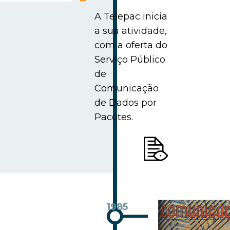
A Telepac inicia
a sua atividade,
com a oferta do
Serviço Público
de
Comunicação
de Dados por
Pacotes.
1985