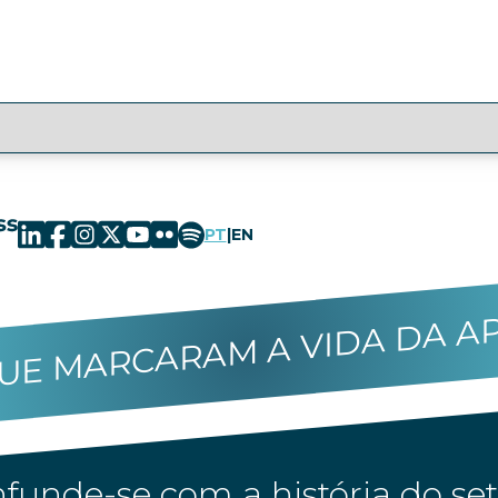
PT
|
EN
UE MARCARAM A VIDA DA A
funde-se com a história do set