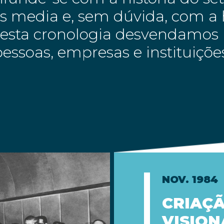
 media e, sem dúvida, com a h
Nesta cronologia desvendamos 
essoas, empresas e instituiçõ
NOV. 1984
CRIAÇÃ
VISION