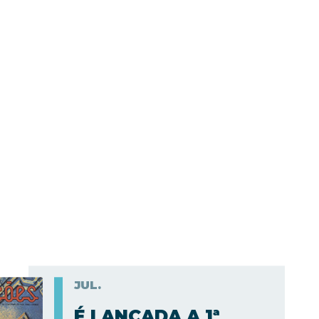
JUL.
É LANÇADA A 1ª