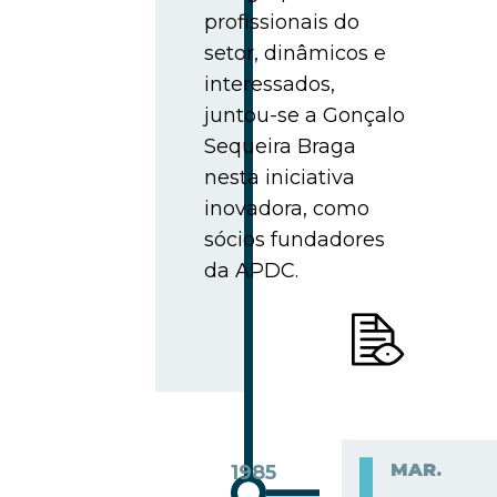
profissionais do
setor, dinâmicos e
interessados,
juntou-se a Gonçalo
Sequeira Braga
nesta iniciativa
inovadora, como
sócios fundadores
da APDC.
MAR.
1985