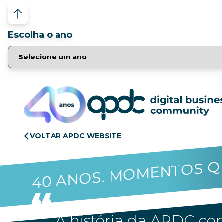
Escolha o ano
VOLTAR APDC WEBSITE
40 ANOS. MOMENTOS Q
A história da APDC con