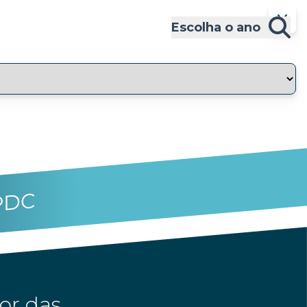
Escolha o ano
PDC
or das