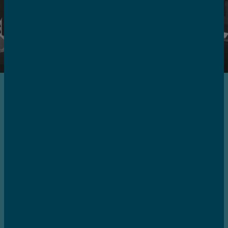
NOV. 1984
CRIAÇÃO DA APDC | UM
SONHO VISIONÁRIO
A Associação Portuguesa para o
Desenvolvimento das Comunicações é fundada
a 13 de novembro, com o objetivo de promover o
desenvolvimento do setor das comunicações e
tecnologias em Portugal.