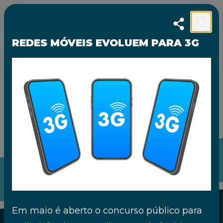
Escolha o ano
REDES MÓVEIS EVOLUEM PARA 3G
PT
|
EN
VOLTAR APDC WEBSITE
40 ANOS. MOMENTOS QUE MARCARAM
A VIDA DA APDC
Em maio é aberto o concurso público para
A história da APDC confunde-se com