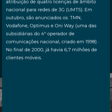
atribuição de quatro licenças de âmbito
a história do setor das
nacional para redes de 3G (UMTS). Em
telecomunicações e dos media e,
sem dúvida, com a história de
outubro, são anunciados os: TMN,
Portugal nos últimos 40 anos. Nesta
Vodafone, Optimus e Oni Way (uma das
cronologia desvendamos muitos
subsidiárias do 4º operador de
episódios protagonizados pelas
comunicações nacional, criado em 1998) .
pessoas, empresas e instituições que
No final de 2000, já havia 6,7 milhões de
lhes deram alma.
clientes móveis.
1984