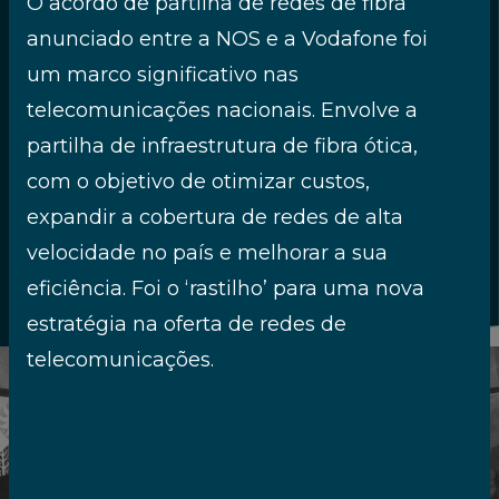
O acordo de partilha de redes de fibra
a história do setor das
anunciado entre a NOS e a Vodafone foi
telecomunicações e dos media e,
um marco significativo nas
sem dúvida, com a história de
Portugal nos últimos 40 anos. Nesta
telecomunicações nacionais. Envolve a
cronologia desvendamos muitos
partilha de infraestrutura de fibra ótica,
episódios protagonizados pelas
com o objetivo de otimizar custos,
pessoas, empresas e instituições que
expandir a cobertura de redes de alta
lhes deram alma.
velocidade no país e melhorar a sua
eficiência. Foi o ‘rastilho’ para uma nova
1984
estratégia na oferta de redes de
telecomunicações.