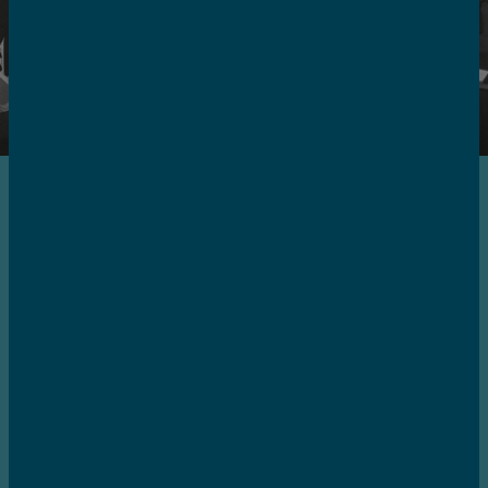
NOV. 1984
CRIAÇÃO DA APDC | UM
SONHO VISIONÁRIO
A Associação Portuguesa para o
Desenvolvimento das Comunicações é fundada
a 13 de novembro, com o objetivo de promover o
desenvolvimento do setor das comunicações e
tecnologias em Portugal.