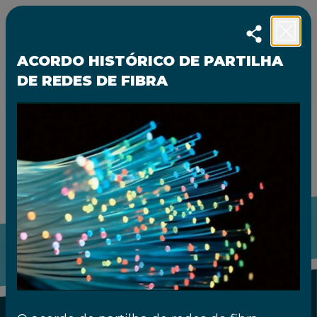
Escolha o ano
ACORDO HISTÓRICO DE PARTILHA
DE REDES DE FIBRA
PT
|
EN
VOLTAR APDC WEBSITE
40 ANOS. MOMENTOS QUE MARCARAM
A VIDA DA APDC
A história da APDC confunde-se com