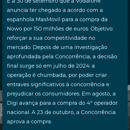
É a 30 de setembro que a Vodafone
a história do setor das
anuncia ter chegado a acordo com a
telecomunicações e dos media e,
espanhola MasMovil para a compra da
sem dúvida, com a história de
Portugal nos últimos 40 anos. Nesta
Nowo por 150 milhões de euros. Objetivo:
cronologia desvendamos muitos
reforçar a sua competitividade no
episódios protagonizados pelas
mercado. Depois de uma investigação
pessoas, empresas e instituições que
aprofundada pela Concorrência, a decisão
lhes deram alma.
final surge só em julho de 2024: a
operação é chumbada, por poder criar
1984
entraves significativos à concorrência e
prejudicar os consumidores. Em agosto, a
Digi avança para a compra do 4º operador
nacional. A 23 de outubro, a Concorrência
aprova a compra.