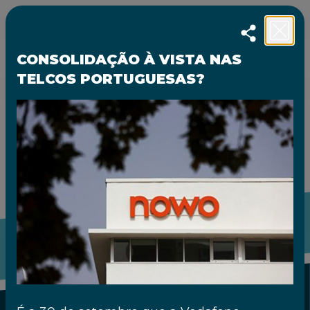
Escolha o ano
CONSOLIDAÇÃO À VISTA NAS
TELCOS PORTUGUESAS?
PT
|
EN
VOLTAR APDC WEBSITE
40 ANOS. MOMENTOS QUE MARCARAM
A VIDA DA APDC
A história da APDC confunde-se com