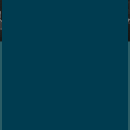
NOV. 1984
CRIAÇÃO DA APDC | UM
SONHO VISIONÁRIO
A Associação Portuguesa para o
Desenvolvimento das Comunicações é fundada
a 13 de novembro, com o objetivo de promover o
desenvolvimento do setor das comunicações e
tecnologias em Portugal.