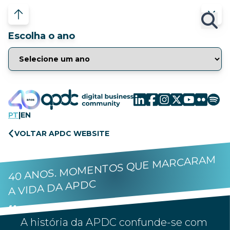
Escolha o ano
PT
|
EN
VOLTAR APDC WEBSITE
40 ANOS. MOMENTOS QUE MARCARAM
A VIDA DA APDC
A história da APDC confunde-se com