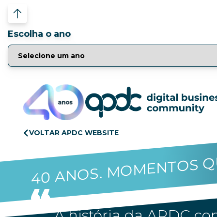
Escolha o ano
VOLTAR APDC WEBSITE
40 ANOS. MOMENTOS Q
A história da APDC con