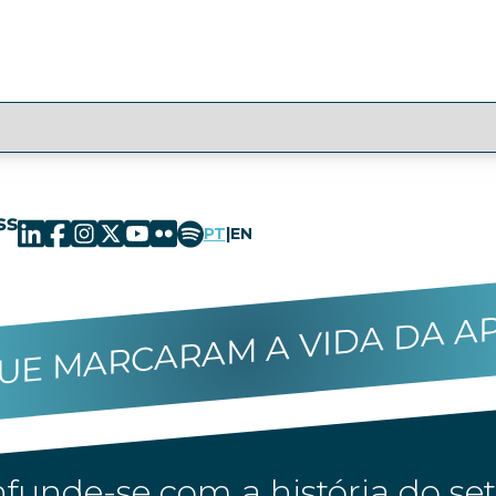
PT
|
EN
UE MARCARAM A VIDA DA A
funde-se com a história do set