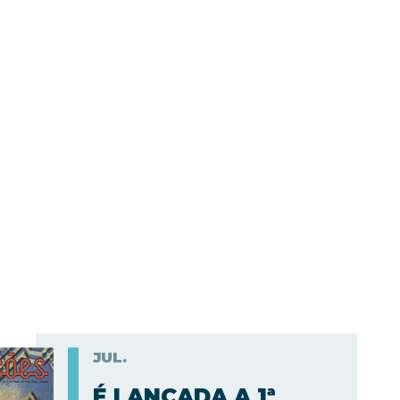
JUL.
É LANÇADA A 1ª