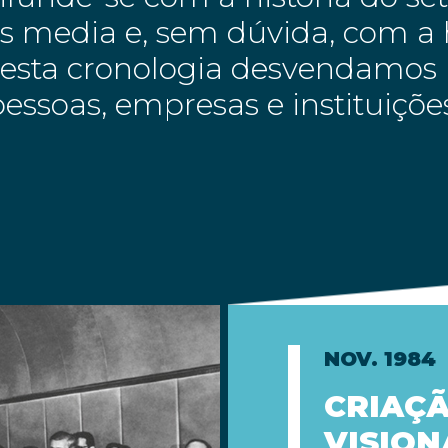
 media e, sem dúvida, com a h
Nesta cronologia desvendamos 
essoas, empresas e instituiçõ
NOV. 1984
CRIAÇÃ
VISION