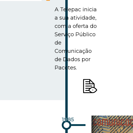
A Telepac inicia
a sua atividade,
com a oferta do
Serviço Público
de
Comunicação
de Dados por
Pacotes.
1985