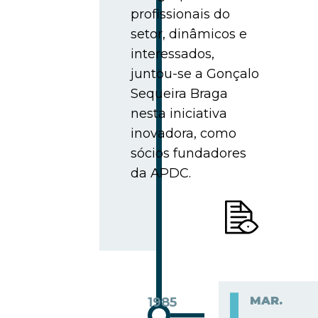
profissionais do
setor, dinâmicos e
interessados,
juntou-se a Gonçalo
Sequeira Braga
nesta iniciativa
inovadora, como
sócios fundadores
da APDC.
MAR.
1985