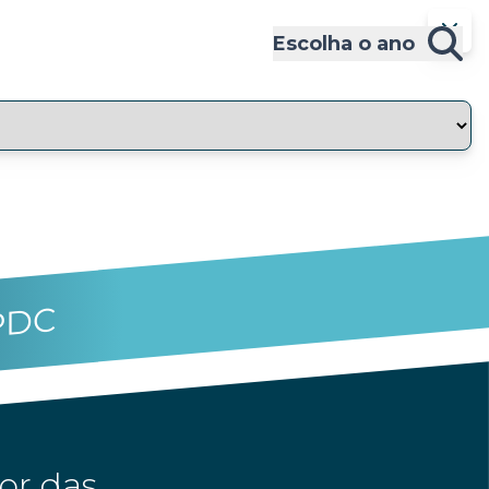
Escolha o ano
PDC
or das