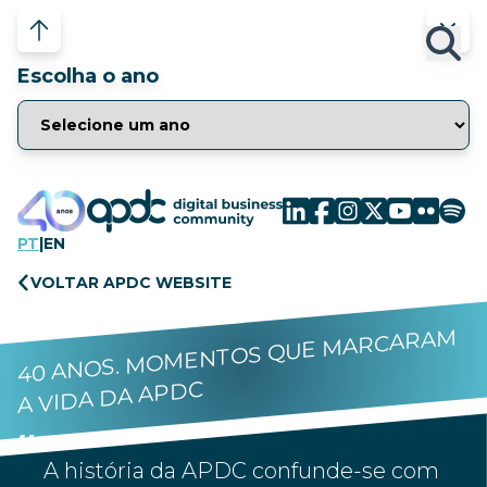
Escolha o ano
PT
|
EN
VOLTAR APDC WEBSITE
40 ANOS. MOMENTOS QUE MARCARAM
A VIDA DA APDC
A história da APDC confunde-se com