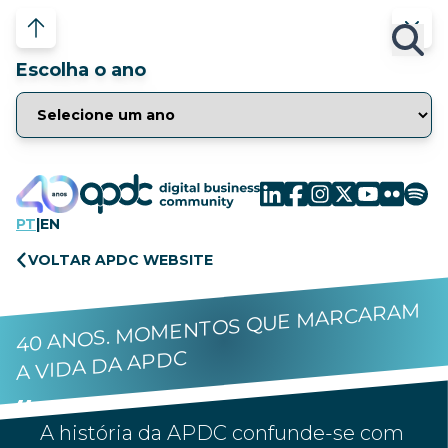
Escolha o ano
PT
|
EN
VOLTAR APDC WEBSITE
40 ANOS. MOMENTOS QUE MARCARAM
A VIDA DA APDC
A história da APDC confunde-se com