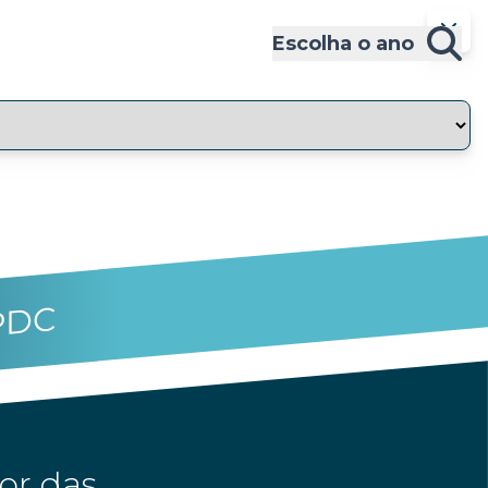
Escolha o ano
PDC
or das