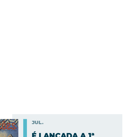
JUL.
É LANÇADA A 1ª