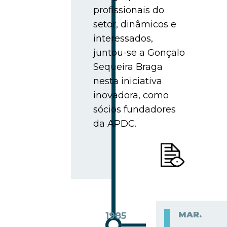
profissionais do
setor, dinâmicos e
interessados,
juntou-se a Gonçalo
Sequeira Braga
nesta iniciativa
inovadora, como
sócios fundadores
da APDC.
MAR.
1985