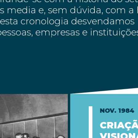
 media e, sem dúvida, com a h
Nesta cronologia desvendamos 
essoas, empresas e instituiçõ
NOV. 1984
CRIAÇÃ
VISION