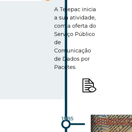
A Telepac inicia
a sua atividade,
com a oferta do
Serviço Público
de
Comunicação
de Dados por
Pacotes.
1985