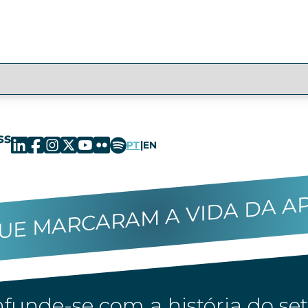
PT
|
EN
UE MARCARAM A VIDA DA A
funde-se com a história do set