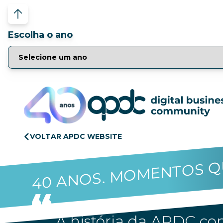
Escolha o ano
VOLTAR APDC WEBSITE
40 ANOS. MOMENTOS Q
A história da APDC con