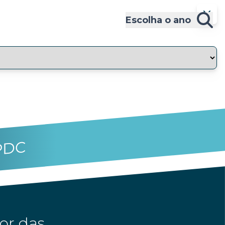
Escolha o ano
PDC
or das