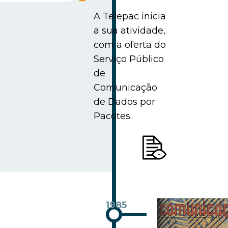
A Telepac inicia
a sua atividade,
com a oferta do
Serviço Público
de
Comunicação
de Dados por
Pacotes.
1985