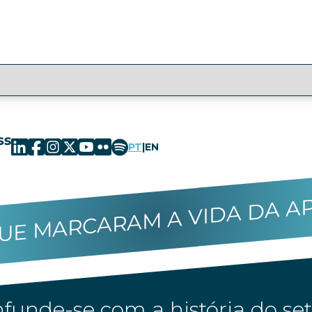
PT
|
EN
UE MARCARAM A VIDA DA A
funde-se com a história do set