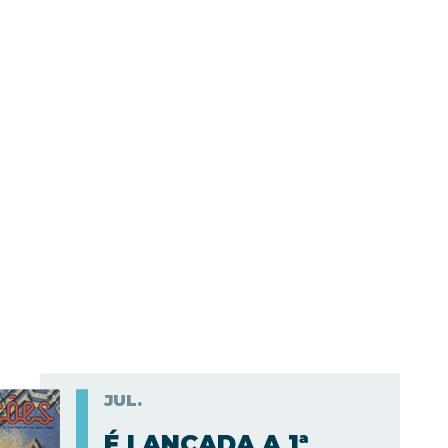
JUL.
É LANÇADA A 1ª