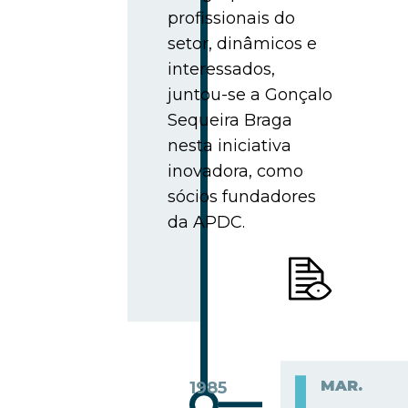
profissionais do
setor, dinâmicos e
interessados,
juntou-se a Gonçalo
Sequeira Braga
nesta iniciativa
inovadora, como
sócios fundadores
da APDC.
MAR.
1985