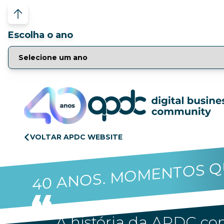
Escolha o ano
VOLTAR APDC WEBSITE
40 ANOS. MOMENTOS Q
A história da APDC con