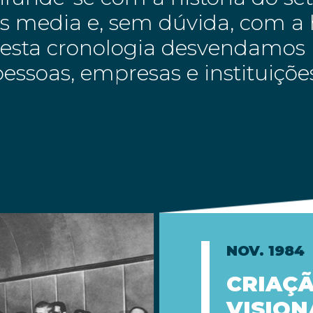
 media e, sem dúvida, com a h
Nesta cronologia desvendamos 
essoas, empresas e instituiçõ
NOV. 1984
CRIAÇÃ
VISION