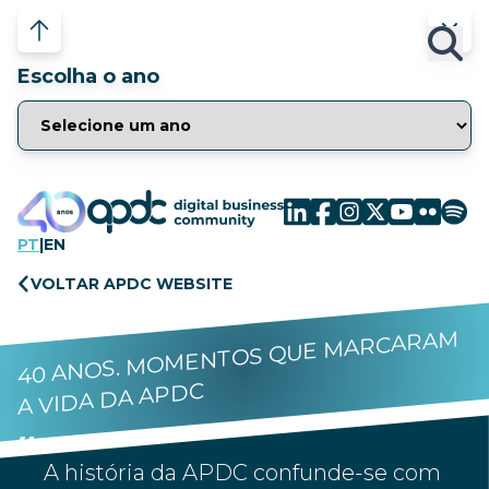
Escolha o ano
PT
|
EN
VOLTAR APDC WEBSITE
40 ANOS. MOMENTOS QUE MARCARAM
A VIDA DA APDC
A história da APDC confunde-se com