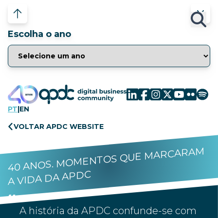
Escolha o ano
PT
|
EN
VOLTAR APDC WEBSITE
40 ANOS. MOMENTOS QUE MARCARAM
A VIDA DA APDC
A história da APDC confunde-se com