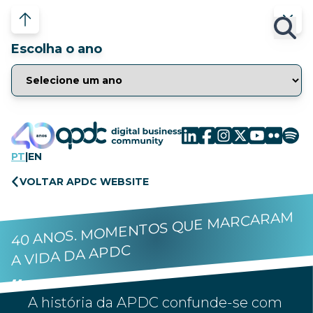
Escolha o ano
PT
|
EN
VOLTAR APDC WEBSITE
40 ANOS. MOMENTOS QUE MARCARAM
A VIDA DA APDC
A história da APDC confunde-se com