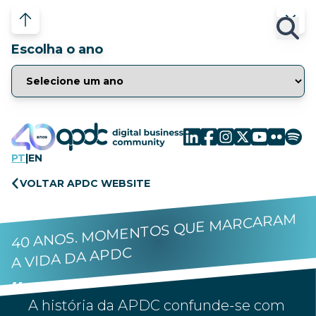
Escolha o ano
PT
|
EN
VOLTAR APDC WEBSITE
40 ANOS. MOMENTOS QUE MARCARAM
A VIDA DA APDC
A história da APDC confunde-se com