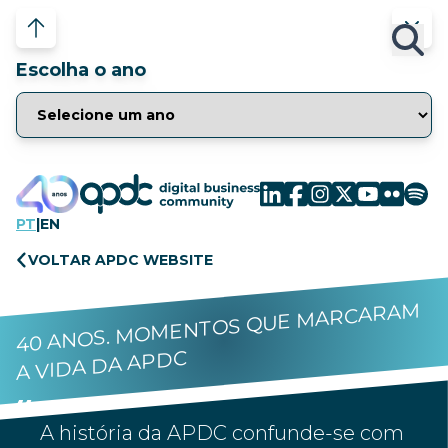
Escolha o ano
PT
|
EN
VOLTAR APDC WEBSITE
40 ANOS. MOMENTOS QUE MARCARAM
A VIDA DA APDC
A história da APDC confunde-se com