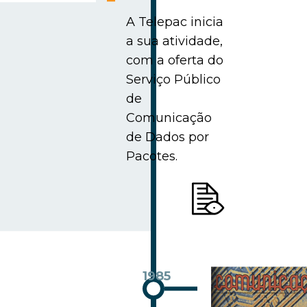
A Telepac inicia
a sua atividade,
com a oferta do
Serviço Público
de
Comunicação
de Dados por
Pacotes.
1985