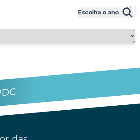
Escolha o ano
PDC
or das