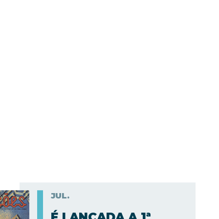
JUL.
É LANÇADA A 1ª