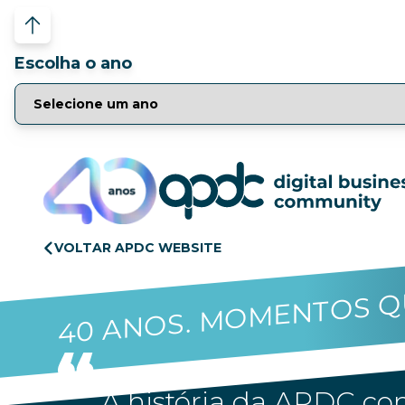
Escolha o ano
VOLTAR APDC WEBSITE
40 ANOS. MOMENTOS Q
A história da APDC con