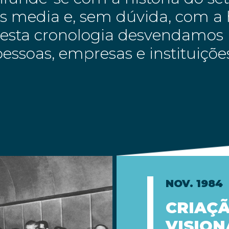
 media e, sem dúvida, com a h
Nesta cronologia desvendamos 
essoas, empresas e instituiçõ
NOV. 1984
CRIAÇÃ
VISION