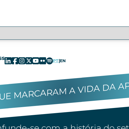
PT
|
EN
UE MARCARAM A VIDA DA A
funde-se com a história do set