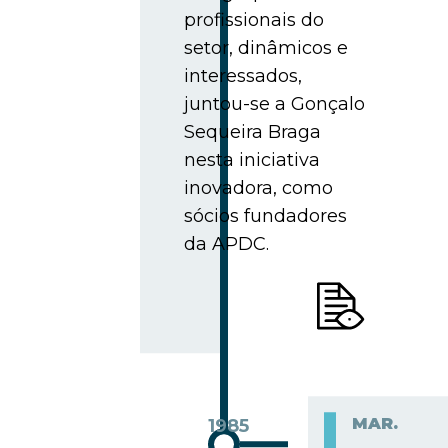
profissionais do
setor, dinâmicos e
interessados,
juntou-se a Gonçalo
Sequeira Braga
nesta iniciativa
inovadora, como
sócios fundadores
da APDC.
MAR.
1985