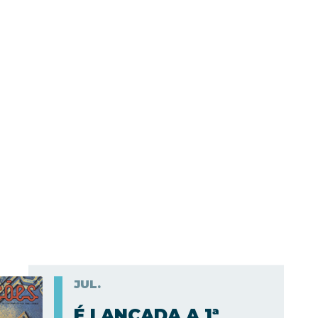
JUL.
É LANÇADA A 1ª