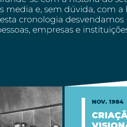
 media e, sem dúvida, com a h
Nesta cronologia desvendamos 
essoas, empresas e instituiçõ
NOV. 1984
CRIAÇÃ
VISION