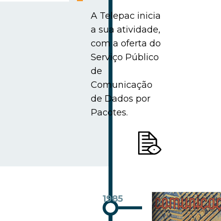
A Telepac inicia
a sua atividade,
com a oferta do
Serviço Público
de
Comunicação
de Dados por
Pacotes.
1985