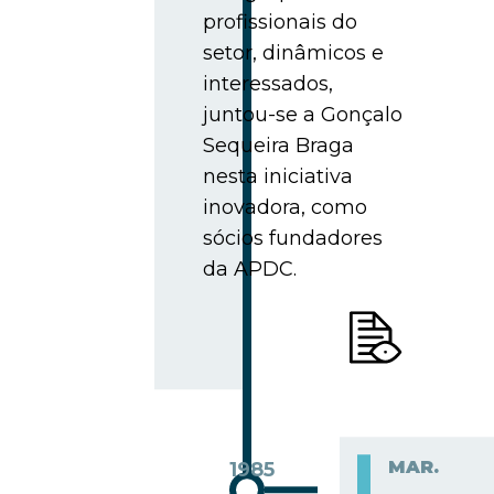
profissionais do
setor, dinâmicos e
interessados,
juntou-se a Gonçalo
Sequeira Braga
nesta iniciativa
inovadora, como
sócios fundadores
da APDC.
MAR.
1985