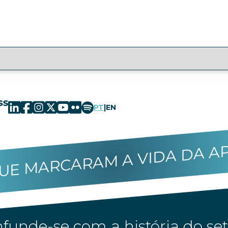
PT
|
EN
UE MARCARAM A VIDA DA A
funde-se com a história do set