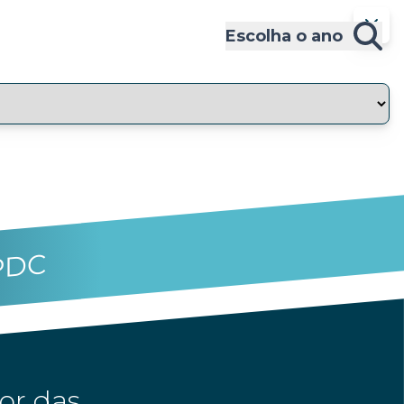
Escolha o ano
PDC
or das