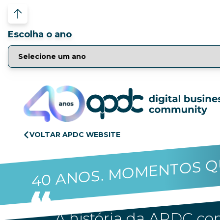
Escolha o ano
VOLTAR APDC WEBSITE
40 ANOS. MOMENTOS Q
A história da APDC con