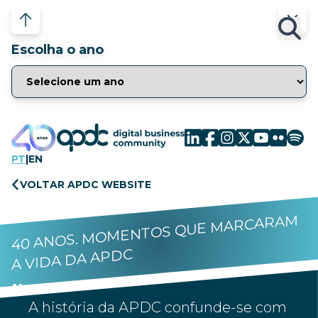
Escolha o ano
PT
|
EN
VOLTAR APDC WEBSITE
40 ANOS. MOMENTOS QUE MARCARAM
A VIDA DA APDC
A história da APDC confunde-se com