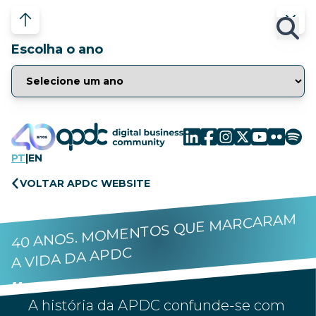
Escolha o ano
PT
|
EN
VOLTAR APDC WEBSITE
40 ANOS. MOMENTOS QUE MARCARAM
A VIDA DA APDC
A história da APDC confunde-se com