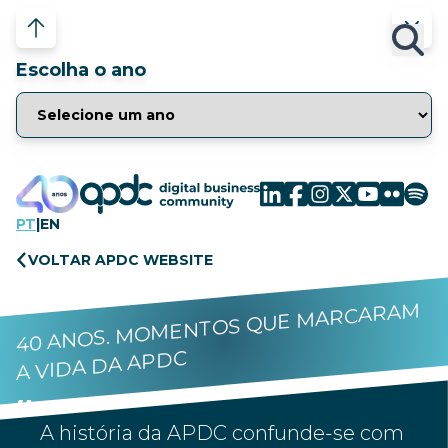
Escolha o ano
PT
|
EN
VOLTAR APDC WEBSITE
40 ANOS. MOMENTOS QUE MARCARAM
A VIDA DA APDC
A história da APDC confunde-se com