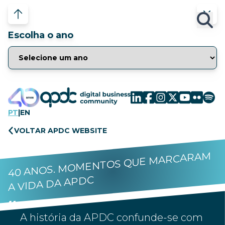
Escolha o ano
PT
|
EN
VOLTAR APDC WEBSITE
40 ANOS. MOMENTOS QUE MARCARAM
A VIDA DA APDC
A história da APDC confunde-se com