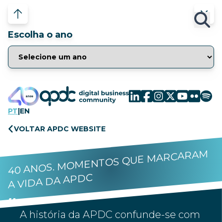
Escolha o ano
PT
|
EN
VOLTAR APDC WEBSITE
40 ANOS. MOMENTOS QUE MARCARAM
A VIDA DA APDC
A história da APDC confunde-se com