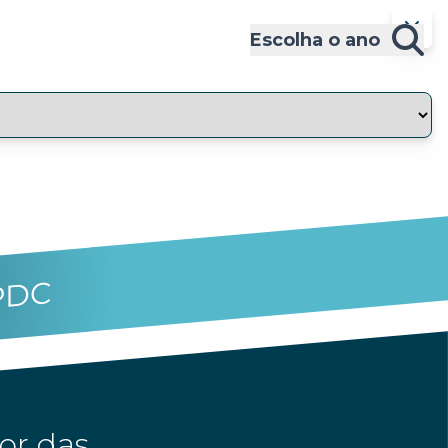
Escolha o ano
PDC
or das