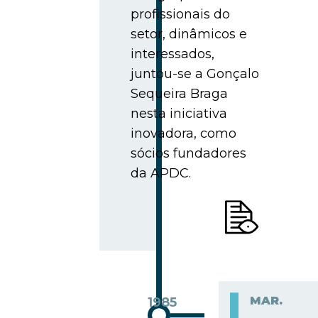
profissionais do
setor, dinâmicos e
interessados,
juntou-se a Gonçalo
Sequeira Braga
nesta iniciativa
inovadora, como
sócios fundadores
da APDC.
MAR.
1985