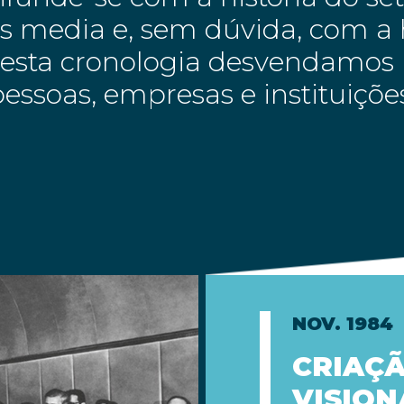
 media e, sem dúvida, com a h
Nesta cronologia desvendamos 
essoas, empresas e instituiçõ
NOV. 1984
CRIAÇÃ
VISION