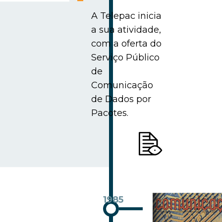
A Telepac inicia
a sua atividade,
com a oferta do
Serviço Público
de
Comunicação
de Dados por
Pacotes.
1985