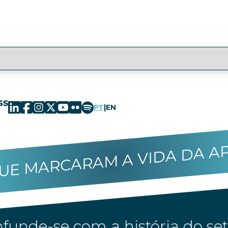
PT
|
EN
UE MARCARAM A VIDA DA A
funde-se com a história do set