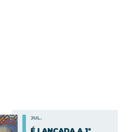
JUL.
É LANÇADA A 1ª