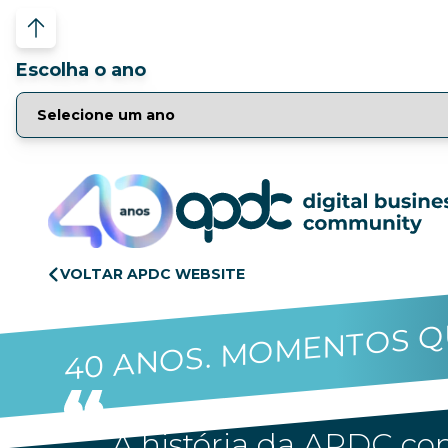
Escolha o ano
VOLTAR APDC WEBSITE
40 ANOS. MOMENTOS Q
A história da APDC con