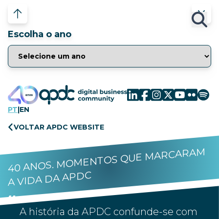
Escolha o ano
PT
|
EN
VOLTAR APDC WEBSITE
40 ANOS. MOMENTOS QUE MARCARAM
A VIDA DA APDC
A história da APDC confunde-se com