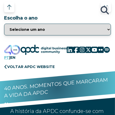
Escolha o ano
PT
|
EN
VOLTAR APDC WEBSITE
40 ANOS. MOMENTOS QUE MARCARAM
A VIDA DA APDC
A história da APDC confunde-se com