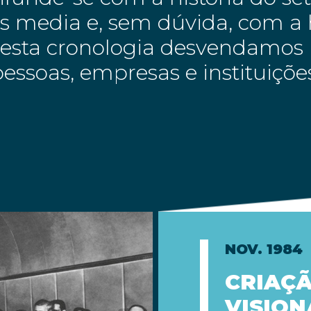
 media e, sem dúvida, com a h
Nesta cronologia desvendamos 
essoas, empresas e instituiçõ
NOV. 1984
CRIAÇÃ
VISION