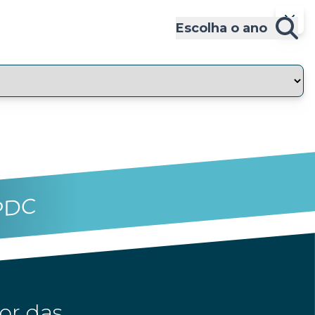
Escolha o ano
PDC
or das