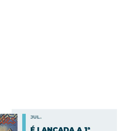
JUL.
É LANÇADA A 1ª