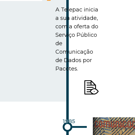
A Telepac inicia
a sua atividade,
com a oferta do
Serviço Público
de
Comunicação
de Dados por
Pacotes.
1985