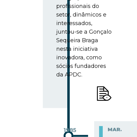
profissionais do
setor, dinâmicos e
interessados,
juntou-se a Gonçalo
Sequeira Braga
nesta iniciativa
inovadora, como
sócios fundadores
da APDC.
MAR.
1985