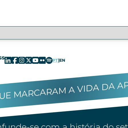
PT
|
EN
UE MARCARAM A VIDA DA A
funde-se com a história do set