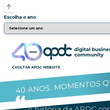
Escolha o ano
VOLTAR APDC WEBSITE
40 ANOS. MOMENTOS Q
A história da APDC con