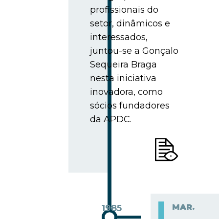
profissionais do
setor, dinâmicos e
interessados,
juntou-se a Gonçalo
Sequeira Braga
nesta iniciativa
inovadora, como
sócios fundadores
da APDC.
MAR.
1985