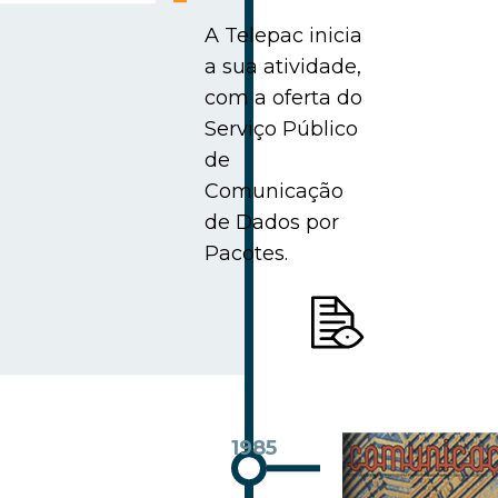
A Telepac inicia
a sua atividade,
com a oferta do
Serviço Público
de
Comunicação
de Dados por
Pacotes.
1985