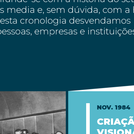
 media e, sem dúvida, com a h
Nesta cronologia desvendamos 
essoas, empresas e instituiçõ
NOV. 1984
CRIAÇÃ
VISION