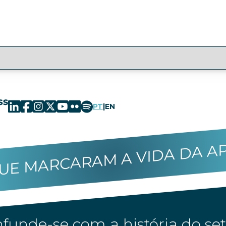
PT
|
EN
UE MARCARAM A VIDA DA A
funde-se com a história do set