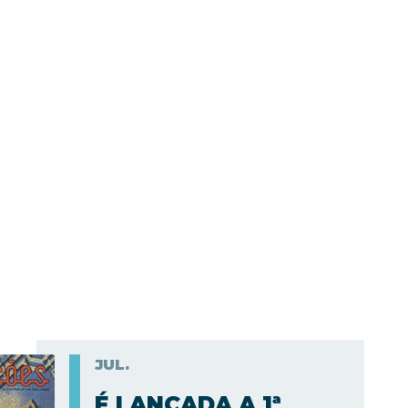
JUL.
É LANÇADA A 1ª