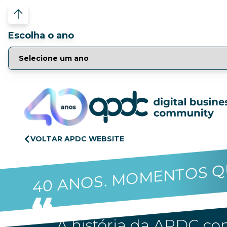
Escolha o ano
VOLTAR APDC WEBSITE
40 ANOS. MOMENTOS Q
A história da APDC con