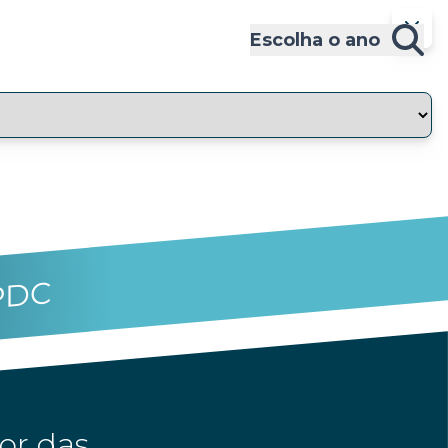
Escolha o ano
PDC
or das