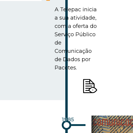
A Telepac inicia
a sua atividade,
com a oferta do
Serviço Público
de
Comunicação
de Dados por
Pacotes.
1985