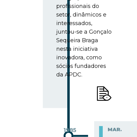
profissionais do
setor, dinâmicos e
interessados,
juntou-se a Gonçalo
Sequeira Braga
nesta iniciativa
inovadora, como
sócios fundadores
da APDC.
MAR.
1985