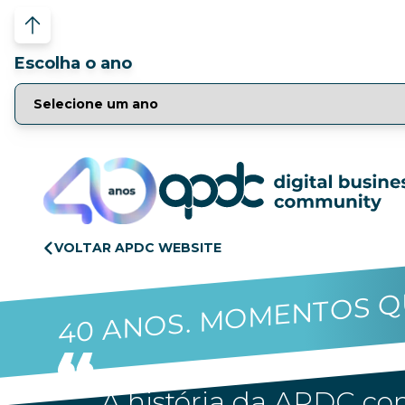
Escolha o ano
VOLTAR APDC WEBSITE
40 ANOS. MOMENTOS Q
A história da APDC con