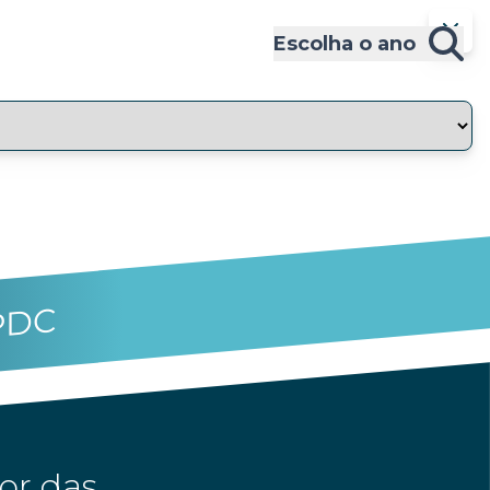
Escolha o ano
PDC
or das