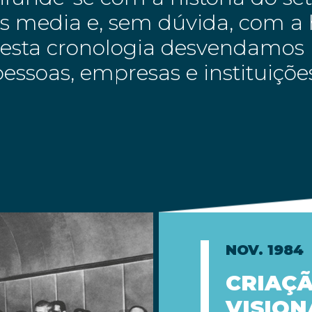
 media e, sem dúvida, com a h
Nesta cronologia desvendamos 
essoas, empresas e instituiçõ
NOV. 1984
CRIAÇÃ
VISION