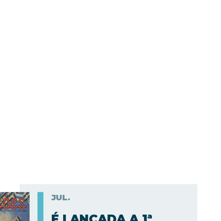
JUL.
É LANÇADA A 1ª