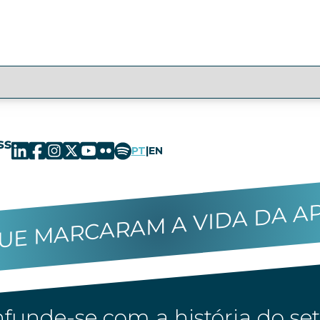
PT
|
EN
UE MARCARAM A VIDA DA A
funde-se com a história do set