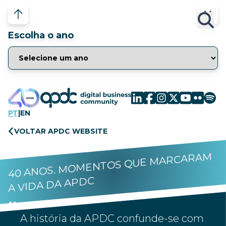
Escolha o ano
PT
|
EN
VOLTAR APDC WEBSITE
40 ANOS. MOMENTOS QUE MARCARAM
A VIDA DA APDC
A história da APDC confunde-se com