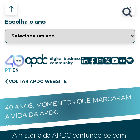
Escolha o ano
PT
|
EN
VOLTAR APDC WEBSITE
40 ANOS. MOMENTOS QUE MARCARAM
A VIDA DA APDC
A história da APDC confunde-se com