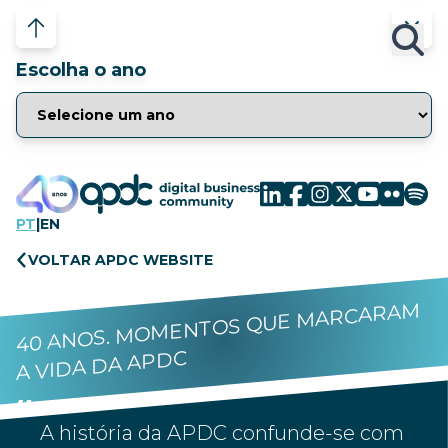
Escolha o ano
PT
|
EN
VOLTAR APDC WEBSITE
40 ANOS. MOMENTOS QUE MARCARAM
A VIDA DA APDC
A história da APDC confunde-se com