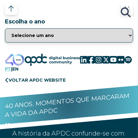
Escolha o ano
PT
|
EN
VOLTAR APDC WEBSITE
40 ANOS. MOMENTOS QUE MARCARAM
A VIDA DA APDC
A história da APDC confunde-se com