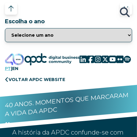
Escolha o ano
PT
|
EN
VOLTAR APDC WEBSITE
40 ANOS. MOMENTOS QUE MARCARAM
A VIDA DA APDC
A história da APDC confunde-se com