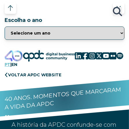
Escolha o ano
PT
|
EN
VOLTAR APDC WEBSITE
40 ANOS. MOMENTOS QUE MARCARAM
A VIDA DA APDC
A história da APDC confunde-se com