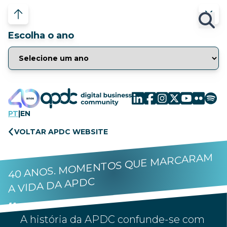
Escolha o ano
PT
|
EN
VOLTAR APDC WEBSITE
40 ANOS. MOMENTOS QUE MARCARAM
A VIDA DA APDC
A história da APDC confunde-se com