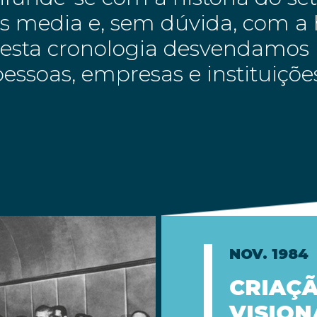
 media e, sem dúvida, com a h
Nesta cronologia desvendamos 
essoas, empresas e instituiçõ
NOV. 1984
CRIAÇÃ
VISION