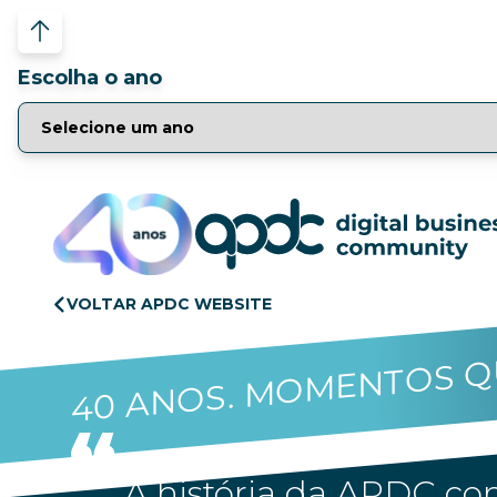
Escolha o ano
VOLTAR APDC WEBSITE
40 ANOS. MOMENTOS Q
A história da APDC con