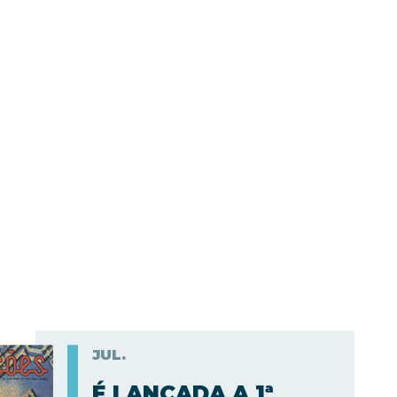
JUL.
É LANÇADA A 1ª