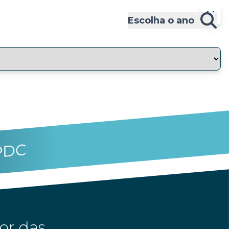
Escolha o ano
PDC
or das