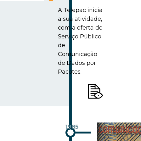
A Telepac inicia
a sua atividade,
com a oferta do
Serviço Público
de
Comunicação
de Dados por
Pacotes.
1985