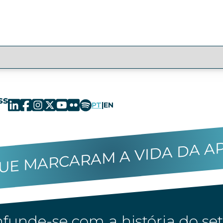
PT
|
EN
UE MARCARAM A VIDA DA A
funde-se com a história do set