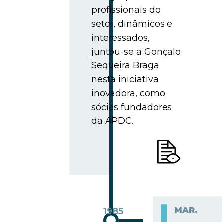
profissionais do
setor, dinâmicos e
interessados,
juntou-se a Gonçalo
Sequeira Braga
nesta iniciativa
inovadora, como
sócios fundadores
da APDC.
MAR.
1985