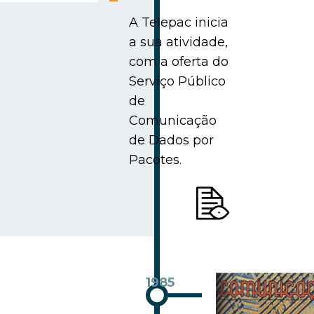
A Telepac inicia
a sua atividade,
com a oferta do
Serviço Público
de
Comunicação
de Dados por
Pacotes.
1985