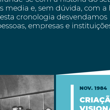
 media e, sem dúvida, com a h
Nesta cronologia desvendamos 
essoas, empresas e instituiçõ
NOV. 1984
CRIAÇÃ
VISION