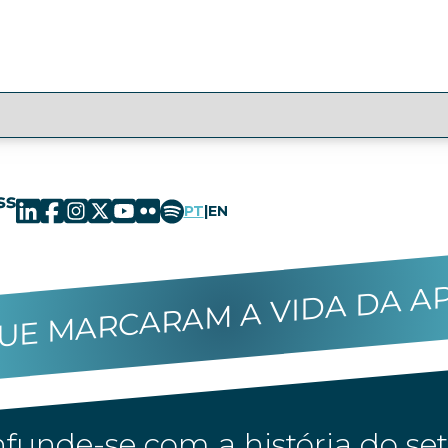
PT
|
EN
UE MARCARAM A VIDA DA A
funde-se com a história do set