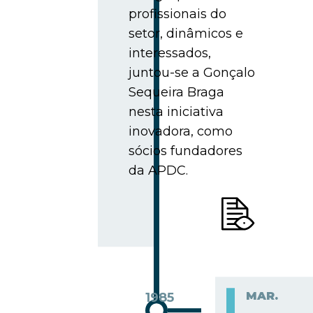
profissionais do
setor, dinâmicos e
interessados,
juntou-se a Gonçalo
Sequeira Braga
nesta iniciativa
inovadora, como
sócios fundadores
da APDC.
MAR.
1985