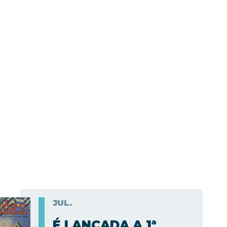
JUL.
É LANÇADA A 1ª