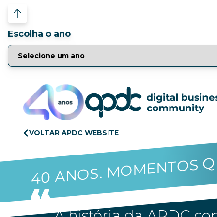
Escolha o ano
VOLTAR APDC WEBSITE
40 ANOS. MOMENTOS Q
A história da APDC con