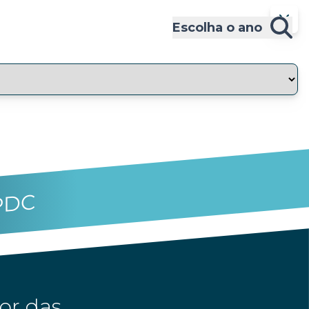
Escolha o ano
PDC
or das