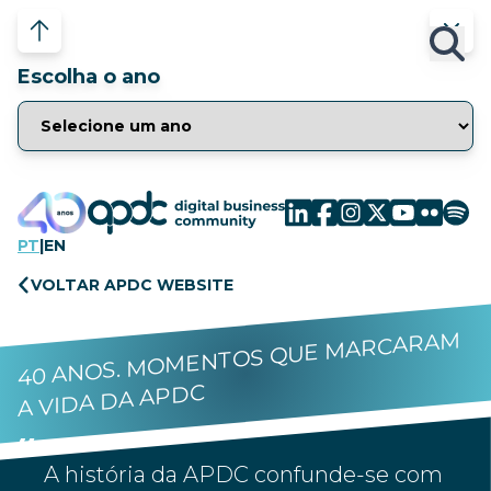
Escolha o ano
PT
|
EN
VOLTAR APDC WEBSITE
40 ANOS. MOMENTOS QUE MARCARAM
A VIDA DA APDC
A história da APDC confunde-se com