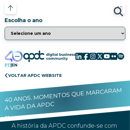
Escolha o ano
PT
|
EN
VOLTAR APDC WEBSITE
40 ANOS. MOMENTOS QUE MARCARAM
A VIDA DA APDC
A história da APDC confunde-se com