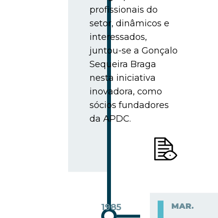
profissionais do
setor, dinâmicos e
interessados,
juntou-se a Gonçalo
Sequeira Braga
nesta iniciativa
inovadora, como
sócios fundadores
da APDC.
MAR.
1985