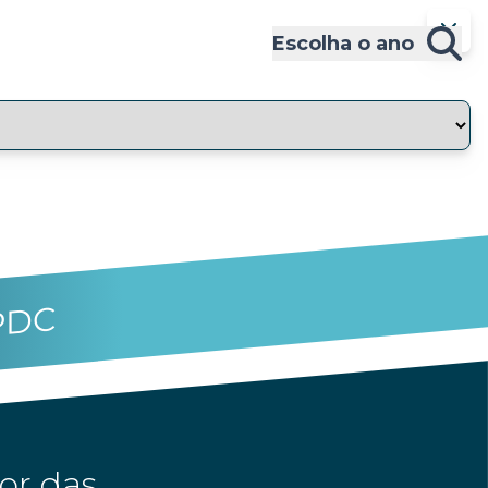
Escolha o ano
PDC
or das