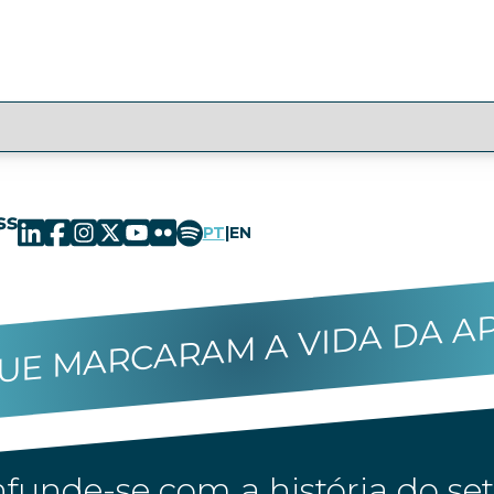
PT
|
EN
UE MARCARAM A VIDA DA A
funde-se com a história do set