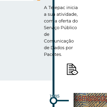
A Telepac inicia
a sua atividade,
com a oferta do
Serviço Público
de
Comunicação
de Dados por
Pacotes.
1985