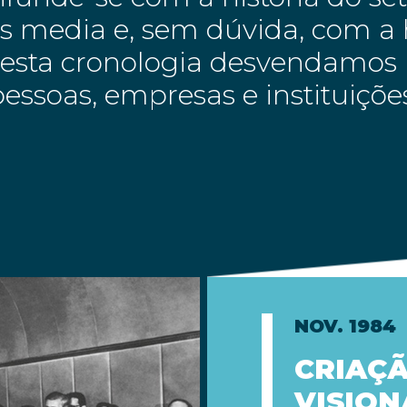
 media e, sem dúvida, com a h
Nesta cronologia desvendamos 
essoas, empresas e instituiçõ
NOV. 1984
CRIAÇÃ
VISION