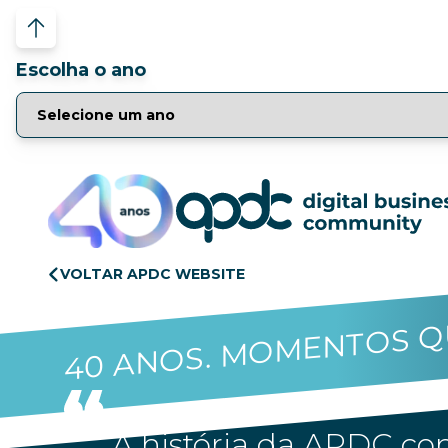
Escolha o ano
VOLTAR APDC WEBSITE
40 ANOS. MOMENTOS Q
A história da APDC con