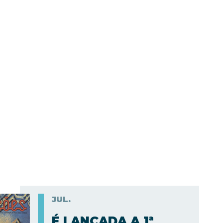
JUL.
É LANÇADA A 1ª